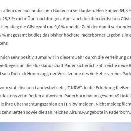
vor allem den ausländischen Gästen zu verdanken. Hier kamen 64,8
zu 28,3 % mehr Übernachtungen. Aber auch bei den deutschen Gäst
. Hier stieg die Gästezahl um 9,6 % und die Zahl der damit verbund
% Insgesamt ist dies das bisher höchste Paderborner Ergebnis in
ehr.
ich sehr positiv, zumal wir in diesem Jahr durch die Verleihung d
e-Siegels an die Flusslandschaft Pader sicherlich zahlreiche neue 
 sich Dietrich Honervogt, der Vorsitzende des Verkehrsvereins Pad
om statistischen Landesbetrieb „IT.NRW“. In die Erhebung fließen 
mindestens zehn Betten aufweisen. Paderborn hat insgesamt 45 Hote
die ihre Übernachtungszahlen an IT.NRW melden. Nicht meldepflicht
ls zehn Betten sowie die zahlreichen AirBnB-Angebote in Paderborn.