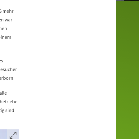
 % mehr
en war
enen
 einem
es
Besucher
erborn.
alle
lbetriebe
ig sind