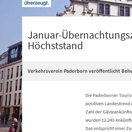
+
1
Januar-Übernachtungsz
Höchststand
Verkehrsverein Paderborn veröffentlicht Beh
Die Paderborner Touri
positiven Landestrend 
Zahl der Gästeankünfte
wurden 12.245 Ankünfte 
Das entspricht einer Z