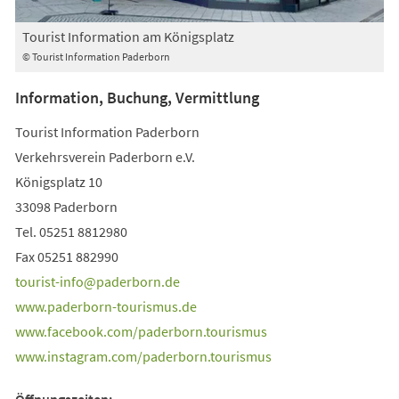
Tourist Information am Königsplatz
© Tourist Information Paderborn
Information, Buchung, Vermittlung
Tourist Information Paderborn
Verkehrsverein Paderborn e.V.
Königsplatz 10
33098 Paderborn
Tel. 05251 8812980
Fax 05251 882990
tourist-info
paderborn
de
www.paderborn-tourismus.de
(Öffnet
www.facebook.com/paderborn.tourismus
in
(Öffnet
www.instagram.com/paderborn.tourismus
einem
in
Öffnungszeiten: