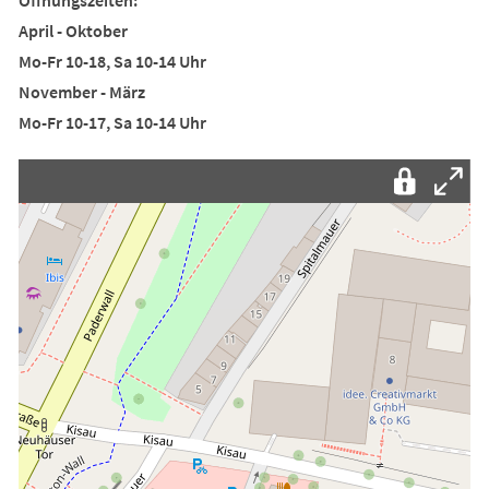
neuen
einem
April - Oktober
Tab)
neuen
Mo-Fr 10-18, Sa 10-14 Uhr
Tab)
November - März
Mo-Fr 10-17, Sa 10-14 Uhr