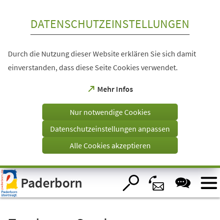
Inhalt anspringen
DATENSCHUTZEINSTELLUNGEN
Durch die Nutzung dieser Website erklären Sie sich damit
einverstanden, dass diese Seite Cookies verwendet.
(Öffnet
Mehr Infos
in
einem
Nur notwendige Cookies
neuen
Tab)
Datenschutzeinstellungen anpassen
Alle Cookies akzeptieren
Visuelle
Paderborn
Assistenzsoftware
öffnen.