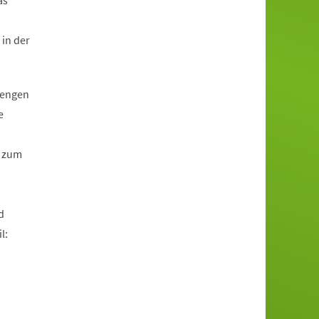
as
 in der
rengen
e
r zum
d
l: