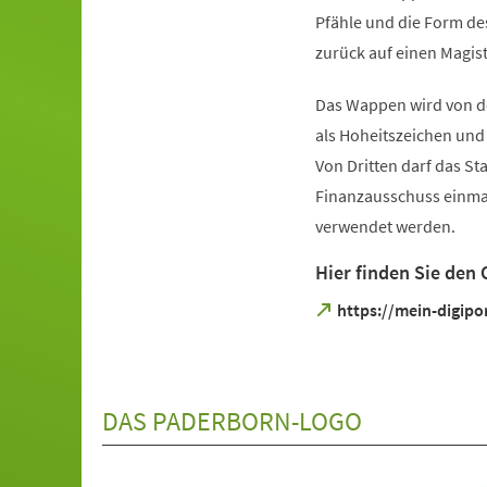
Pfähle und die Form de
zurück auf einen Magis
Das Wappen wird von de
als Hoheitszeichen un
Von Dritten darf das S
Finanzausschuss einmal
verwendet werden.
Hier finden Sie den
(Öffnet
https://mein-digip
in
einem
neuen
Tab)
DAS PADERBORN-LOGO