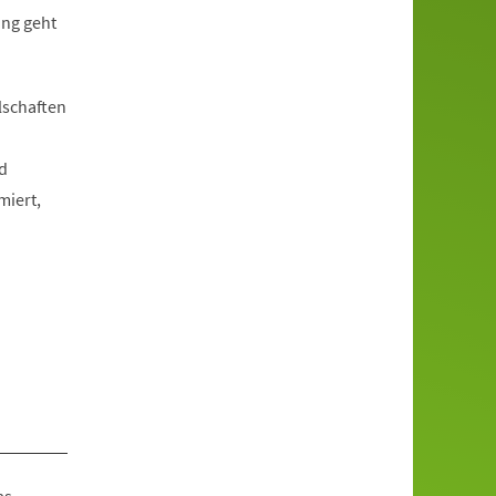
ung geht
lschaften
d
miert,