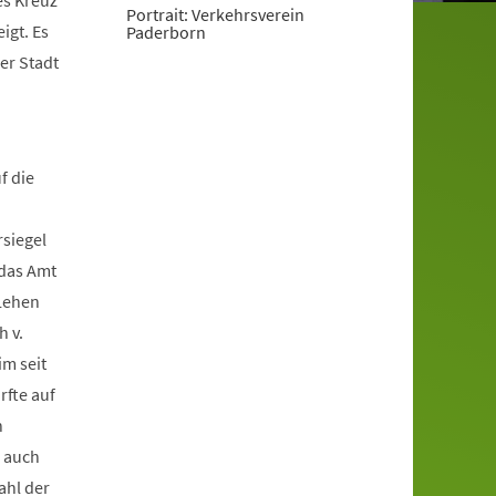
es Kreuz
Portrait: Verkehrsverein
igt. Es
Paderborn
er Stadt
f die
rsiegel
 das Amt
 Lehen
h v.
im seit
rfte auf
n
h auch
ahl der