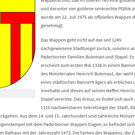
Wappenschild, das im oberen Teil eine golden
und darunter vier goldene senkrechte Pfähle ze
wurde am 22. Juli 1975 als offizielles Wappen d
genehmigt.
Das Wappen geht nicht auf das seit 1245
nachgewiesene Stadtsiegel zurück, sondern au
Paderborner Familien Bulemast und Stapel. Es
erscheint zum ersten Mal 1328 in einem Banne
des Ministerialen Heinrich Bulemast, der wohl
eines städtischen Bannerträgers als erbliches
innehatte und dieses auf seinen Neffen Heinric
Stapel vererbte. Das Kreuz, es findet sich auch 
1310 nachweisbaren Sekretsiegel der Stadt, dü
ückgehen. Aus dem 14. und 15. Jahrhundert sind zahlreiche Münze
 Gegenstempel mit dem Paderborner Wappen tragen; es befindet sic
 Rathaus mit der Jahreszahl 1473. Die Farben des Wappens, die Z