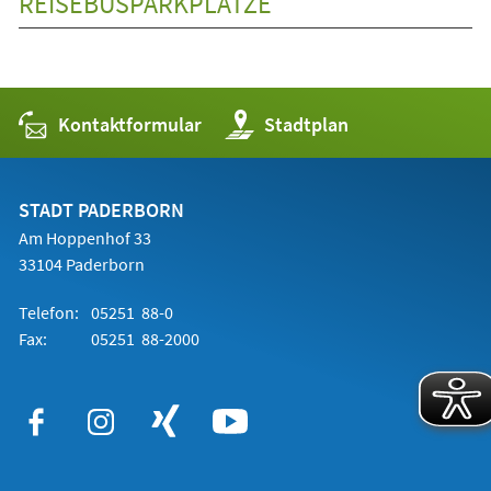
REISEBUSPARKPLÄTZE
Kontaktformular
(Öffnet
Stadtplan
in
einem
neuen
Tab)
STADT PADERBORN
Am Hoppenhof 33
33104 Paderborn
Telefon:
05251 88-0
Fax:
05251 88-2000