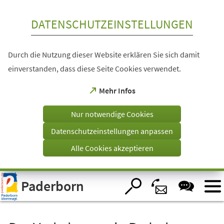
Inhalt anspringen
DATENSCHUTZEINSTELLUNGEN
Durch die Nutzung dieser Website erklären Sie sich damit
einverstanden, dass diese Seite Cookies verwendet.
(Öffnet
Mehr Infos
in
einem
Nur notwendige Cookies
neuen
Tab)
Datenschutzeinstellungen anpassen
Alle Cookies akzeptieren
Visuelle
Paderborn
Assistenzsoftware
öffnen.