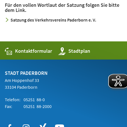
Für den vollen Wortlaut der Satzung folgen Sie bitte
dem Link.
Satzung des Verkehrsvereins Paderborn e. V.
Kontaktformular
(Öffnet
Stadtplan
in
einem
neuen
Tab)
STADT PADERBORN
Am Hoppenhof 33
33104 Paderborn
Telefon:
05251 88-0
Fax:
05251 88-2000