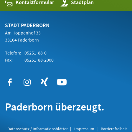
Kontaktformular
(Öffnet
Stadtplan
in
einem
neuen
Tab)
STADT PADERBORN
Am Hoppenhof 33
33104 Paderborn
Telefon:
05251 88-0
Fax:
05251 88-2000
Paderborn überzeugt.
Datenschutz / Informationsblätter
Impressum
Barrierefreiheit