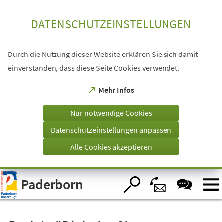
Inhalt anspringen
DATENSCHUTZEINSTELLUNGEN
Durch die Nutzung dieser Website erklären Sie sich damit
einverstanden, dass diese Seite Cookies verwendet.
(Öffnet
Mehr Infos
in
einem
Nur notwendige Cookies
neuen
Tab)
Datenschutzeinstellungen anpassen
Alle Cookies akzeptieren
Visuelle
Paderborn
Assistenzsoftware
öffnen.