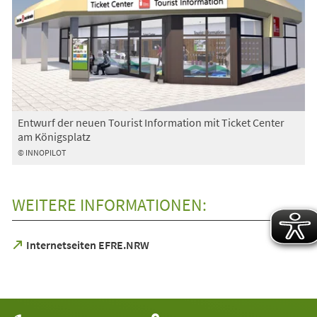
Entwurf der neuen Tourist Information mit Ticket Center
am Königsplatz
© INNOPILOT
WEITERE INFORMATIONEN:
(Öffnet
Internetseiten EFRE.NRW
in
einem
neuen
Tab)