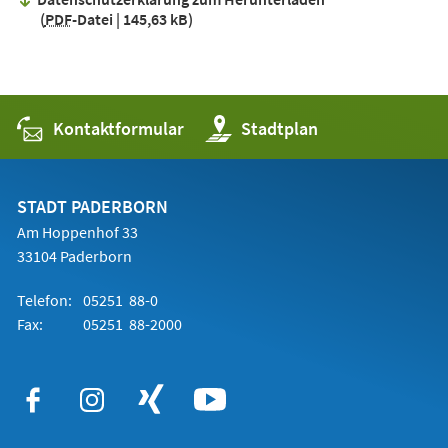
PDF
-Datei
145,63 kB
Kontaktformular
(Öffnet
Stadtplan
in
einem
neuen
Tab)
STADT PADERBORN
Am Hoppenhof 33
33104 Paderborn
Telefon:
05251 88-0
Fax:
05251 88-2000