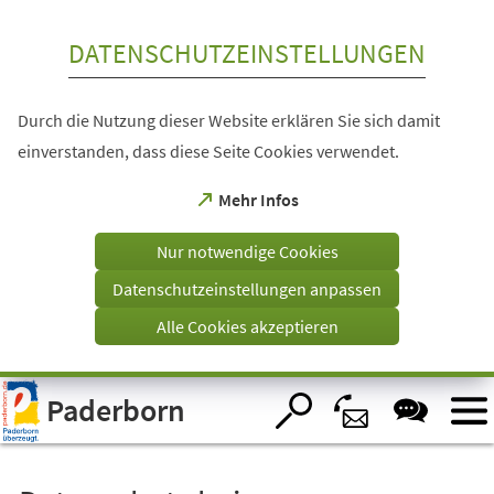
Inhalt anspringen
DATENSCHUTZEINSTELLUNGEN
Durch die Nutzung dieser Website erklären Sie sich damit
einverstanden, dass diese Seite Cookies verwendet.
(Öffnet
Mehr Infos
in
einem
Nur notwendige Cookies
neuen
Tab)
Datenschutzeinstellungen anpassen
Alle Cookies akzeptieren
Visuelle
Paderborn
Assistenzsoftware
öffnen.