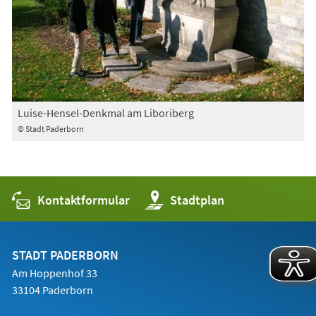
Luise-Hensel-Denkmal am Liboriberg
© Stadt Paderborn
Kontaktformular
(Öffnet
Stadtplan
in
einem
neuen
Tab)
STADT PADERBORN
Am Hoppenhof 33
33104 Paderborn