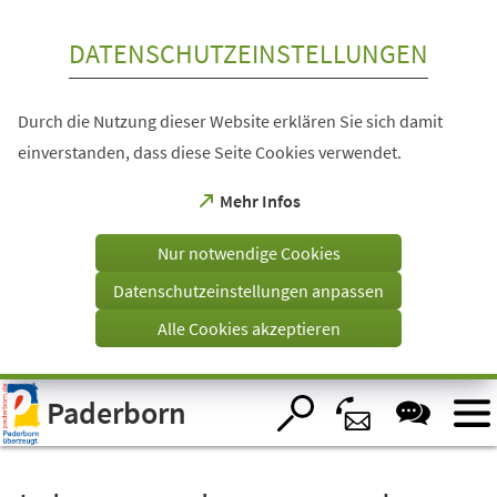
Inhalt anspringen
DATENSCHUTZEINSTELLUNGEN
Durch die Nutzung dieser Website erklären Sie sich damit
einverstanden, dass diese Seite Cookies verwendet.
(Öffnet
Mehr Infos
in
einem
Nur notwendige Cookies
neuen
Tab)
Datenschutzeinstellungen anpassen
Alle Cookies akzeptieren
Visuelle
Paderborn
Assistenzsoftware
öffnen.