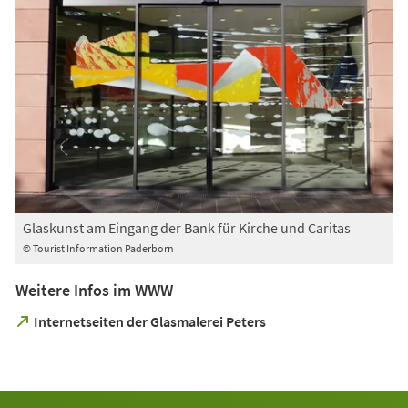
Glaskunst am Eingang der Bank für Kirche und Caritas
© Tourist Information Paderborn
Weitere Infos im WWW
(Öffnet
Internetseiten der Glasmalerei Peters
in
einem
neuen
Tab)