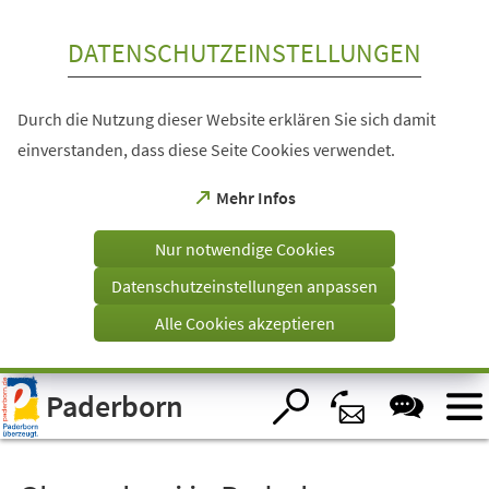
Inhalt anspringen
DATENSCHUTZEINSTELLUNGEN
Durch die Nutzung dieser Website erklären Sie sich damit
einverstanden, dass diese Seite Cookies verwendet.
(Öffnet
Mehr Infos
in
einem
Nur notwendige Cookies
neuen
Tab)
Datenschutzeinstellungen anpassen
Alle Cookies akzeptieren
Visuelle
Paderborn
Assistenzsoftware
öffnen.