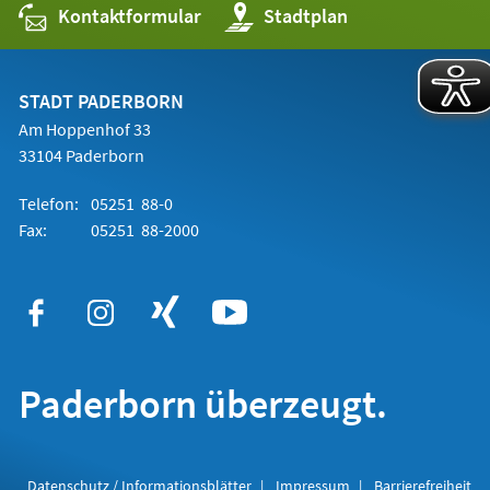
Kontaktformular
(Öffnet
Stadtplan
in
einem
neuen
Tab)
STADT PADERBORN
Am Hoppenhof 33
33104 Paderborn
Telefon:
05251 88-0
Fax:
05251 88-2000
Paderborn überzeugt.
Datenschutz / Informationsblätter
Impressum
Barrierefreiheit