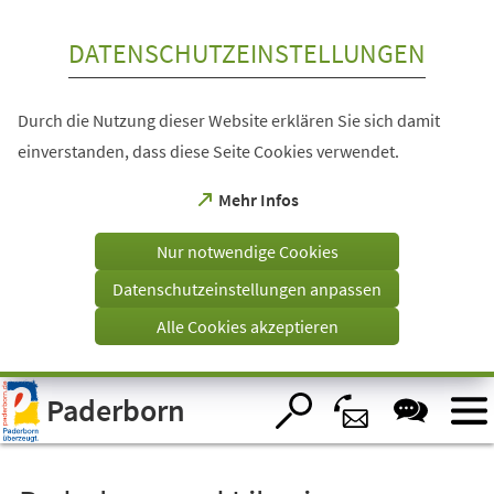
Inhalt anspringen
DATENSCHUTZEINSTELLUNGEN
Durch die Nutzung dieser Website erklären Sie sich damit
einverstanden, dass diese Seite Cookies verwendet.
(Öffnet
Mehr Infos
in
einem
Nur notwendige Cookies
neuen
Tab)
Datenschutzeinstellungen anpassen
Alle Cookies akzeptieren
Visuelle
Paderborn
Assistenzsoftware
öffnen.