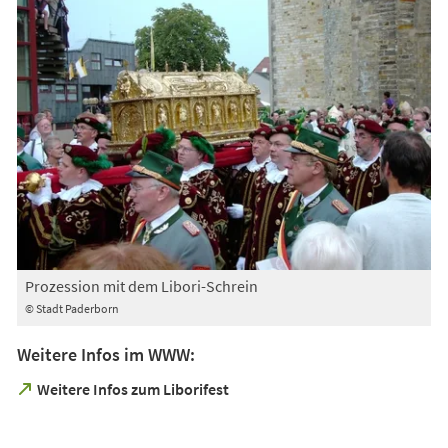
Prozession mit dem Libori-Schrein
© Stadt Paderborn
Weitere Infos im WWW:
(Öffnet
Weitere Infos zum Liborifest
in
einem