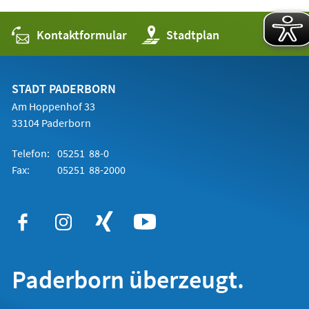
neuen
Tab)
Kontaktformular
(Öffnet
Stadtplan
in
einem
neuen
Tab)
STADT PADERBORN
Am Hoppenhof 33
33104 Paderborn
Telefon:
05251 88-0
Fax:
05251 88-2000
Paderborn überzeugt.