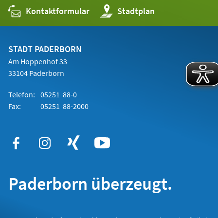
Kontaktformular
(Öffnet
Stadtplan
in
einem
neuen
Tab)
STADT PADERBORN
Am Hoppenhof 33
33104 Paderborn
Telefon:
05251 88-0
Fax:
05251 88-2000
Paderborn überzeugt.