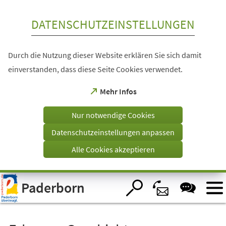
Inhalt anspringen
DATENSCHUTZEINSTELLUNGEN
Durch die Nutzung dieser Website erklären Sie sich damit
einverstanden, dass diese Seite Cookies verwendet.
(Öffnet
Mehr Infos
in
einem
Nur notwendige Cookies
neuen
Tab)
Datenschutzeinstellungen anpassen
Alle Cookies akzeptieren
Visuelle
Paderborn
Assistenzsoftware
öffnen.