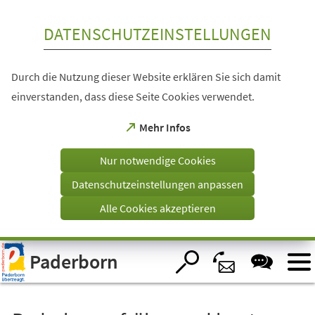
Inhalt anspringen
DATENSCHUTZEINSTELLUNGEN
Durch die Nutzung dieser Website erklären Sie sich damit
einverstanden, dass diese Seite Cookies verwendet.
(Öffnet
Mehr Infos
in
einem
Nur notwendige Cookies
neuen
Tab)
Datenschutzeinstellungen anpassen
Alle Cookies akzeptieren
Visuelle
Paderborn
Assistenzsoftware
öffnen.