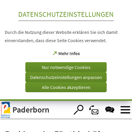
Inhalt anspringen
DATENSCHUTZEINSTELLUNGEN
Durch die Nutzung dieser Website erklären Sie sich damit
einverstanden, dass diese Seite Cookies verwendet.
(Öffnet
Mehr Infos
in
einem
Nur notwendige Cookies
neuen
Tab)
Datenschutzeinstellungen anpassen
Alle Cookies akzeptieren
Visuelle
Paderborn
Assistenzsoftware
öffnen.