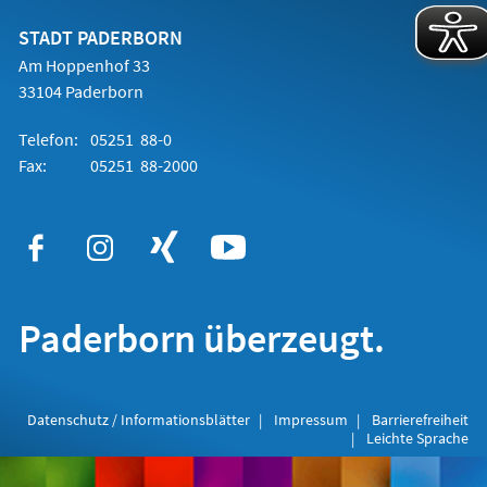
neuen
Tab)
STADT PADERBORN
Am Hoppenhof 33
33104 Paderborn
Telefon:
05251 88-0
Fax:
05251 88-2000
Paderborn überzeugt.
Datenschutz / Informationsblätter
Impressum
Barrierefreiheit
Leichte Sprache