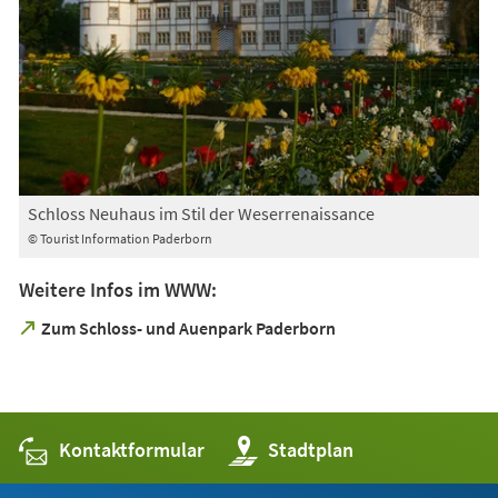
Schloss Neuhaus im Stil der Weserrenaissance
© Tourist Information Paderborn
Weitere Infos im WWW:
(Öffnet
Zum Schloss- und Auenpark Paderborn
in
einem
neuen
Tab)
Kontaktformular
(Öffnet
Stadtplan
in
einem