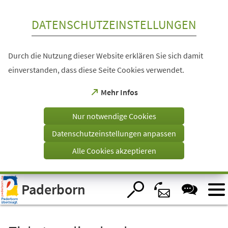
Inhalt anspringen
DATENSCHUTZEINSTELLUNGEN
Durch die Nutzung dieser Website erklären Sie sich damit
einverstanden, dass diese Seite Cookies verwendet.
(Öffnet
Mehr Infos
in
einem
Nur notwendige Cookies
neuen
Tab)
Datenschutzeinstellungen anpassen
Alle Cookies akzeptieren
Visuelle
Paderborn
Assistenzsoftware
öffnen.