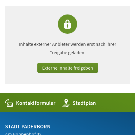
Inhalte externer Anbieter werden erst nach Ihrer
Freigabe geladen.
Externe Inhalte freigeben
Kontaktformular
(Öffnet
Stadtplan
in
einem
neuen
Tab)
STADT PADERBORN
Am Hoppenhof 33