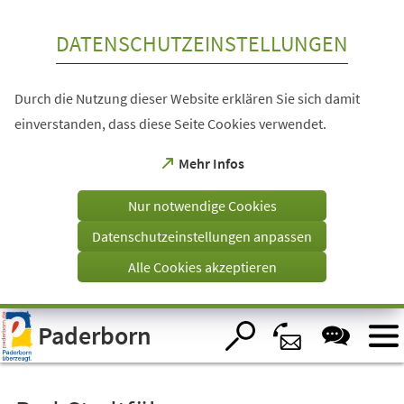
Inhalt anspringen
DATENSCHUTZEINSTELLUNGEN
Durch die Nutzung dieser Website erklären Sie sich damit
einverstanden, dass diese Seite Cookies verwendet.
(Öffnet
Mehr Infos
in
einem
Nur notwendige Cookies
neuen
Tab)
Datenschutzeinstellungen anpassen
Alle Cookies akzeptieren
Visuelle
Paderborn
Assistenzsoftware
öffnen.