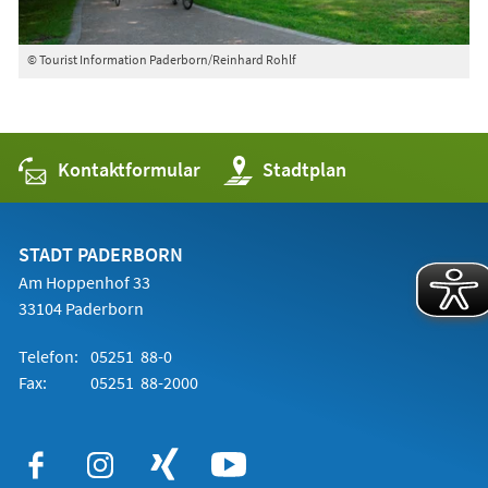
© Tourist Information Paderborn/Reinhard Rohlf
Kontaktformular
(Öffnet
Stadtplan
in
einem
neuen
Tab)
STADT PADERBORN
Am Hoppenhof 33
33104 Paderborn
Telefon:
05251 88-0
Fax:
05251 88-2000