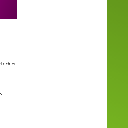
d richtet
s