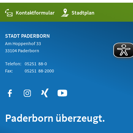
Kontaktformular
(Öffnet
Stadtplan
in
einem
neuen
Tab)
STADT PADERBORN
Am Hoppenhof 33
33104 Paderborn
Telefon:
05251 88-0
Fax:
05251 88-2000
Paderborn überzeugt.