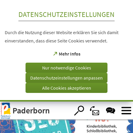
Inhalt anspringen
DATENSCHUTZEINSTELLUNGEN
Durch die Nutzung dieser Website erklären Sie sich damit
einverstanden, dass diese Seite Cookies verwendet.
(Öffnet
Mehr Infos
in
einem
Nur notwendige Cookies
neuen
Tab)
Datenschutzeinstellungen anpassen
Alle Cookies akzeptieren
Visuelle
Paderborn
Assistenzsoftware
öffnen.