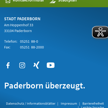
in
einem
neuen
Tab)
STADT PADERBORN
Am Hoppenhof 33
33104 Paderborn
Telefon:
05251 88-0
Fax:
05251 88-2000
Paderborn überzeugt.
Datenschutz / Informationsblätter
Impressum
Barrierefreiheit
Leichte Sprache