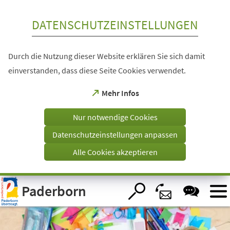
Inhalt anspringen
DATENSCHUTZEINSTELLUNGEN
Durch die Nutzung dieser Website erklären Sie sich damit
einverstanden, dass diese Seite Cookies verwendet.
(Öffnet
Mehr Infos
in
einem
Nur notwendige Cookies
neuen
Tab)
Datenschutzeinstellungen anpassen
Alle Cookies akzeptieren
Visuelle
Paderborn
Assistenzsoftware
öffnen.