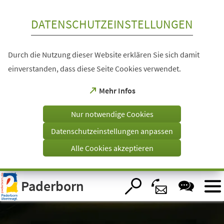
Inhalt anspringen
DATENSCHUTZEINSTELLUNGEN
Durch die Nutzung dieser Website erklären Sie sich damit
einverstanden, dass diese Seite Cookies verwendet.
(Öffnet
Mehr Infos
in
einem
Nur notwendige Cookies
neuen
Tab)
Datenschutzeinstellungen anpassen
Alle Cookies akzeptieren
Visuelle
Paderborn
Assistenzsoftware
öffnen.