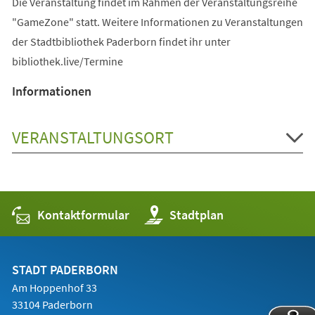
Die Veranstaltung findet im Rahmen der Veranstaltungsreihe
"GameZone" statt. Weitere Informationen zu Veranstaltungen
der Stadtbibliothek Paderborn findet ihr unter
bibliothek.live/Termine
Informationen
VERANSTALTUNGSORT
Kontaktformular
(Öffnet
Stadtplan
in
einem
neuen
Tab)
STADT PADERBORN
Am Hoppenhof 33
33104 Paderborn