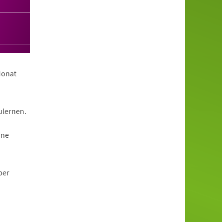
Monat
ulernen.
ine
ber