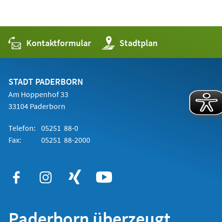
Kontaktformular
(Öffnet
Stadtplan
in
einem
neuen
Tab)
STADT PADERBORN
Am Hoppenhof 33
33104 Paderborn
Telefon:
05251 88-0
Fax:
05251 88-2000
Paderborn überzeugt.