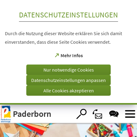
Inhalt anspringen
DATENSCHUTZEINSTELLUNGEN
Durch die Nutzung dieser Website erklären Sie sich damit
einverstanden, dass diese Seite Cookies verwendet.
(Öffnet
Mehr Infos
in
einem
Nur notwendige Cookies
neuen
Tab)
Datenschutzeinstellungen anpassen
Alle Cookies akzeptieren
Visuelle
Paderborn
Assistenzsoftware
öffnen.