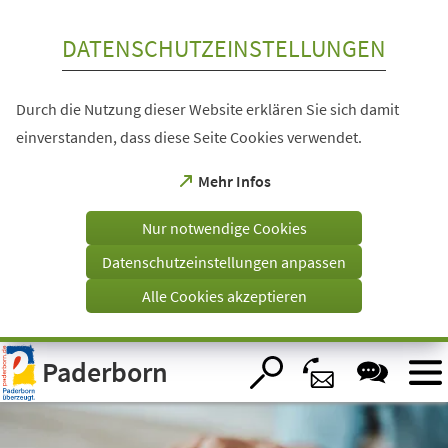
Inhalt anspringen
DATENSCHUTZEINSTELLUNGEN
Durch die Nutzung dieser Website erklären Sie sich damit
einverstanden, dass diese Seite Cookies verwendet.
(Öffnet
Mehr Infos
in
einem
Nur notwendige Cookies
neuen
Tab)
Datenschutzeinstellungen anpassen
Alle Cookies akzeptieren
Visuelle
Paderborn
Assistenzsoftware
öffnen.