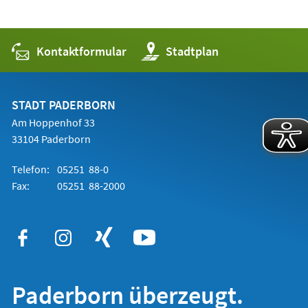
Kontaktformular
(Öffnet
Stadtplan
in
einem
neuen
Tab)
STADT PADERBORN
Am Hoppenhof 33
33104 Paderborn
Telefon:
05251 88-0
Fax:
05251 88-2000
Paderborn überzeugt.