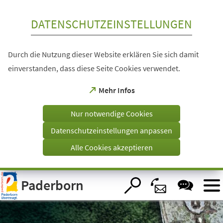
Inhalt anspringen
DATENSCHUTZEINSTELLUNGEN
Durch die Nutzung dieser Website erklären Sie sich damit
einverstanden, dass diese Seite Cookies verwendet.
(Öffnet
Mehr Infos
in
einem
Nur notwendige Cookies
neuen
Tab)
Datenschutzeinstellungen anpassen
Alle Cookies akzeptieren
Visuelle
Paderborn
Assistenzsoftware
öffnen.