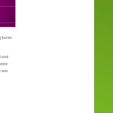
g Euren
t und
 eine
e von