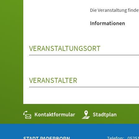
Die Veranstaltung finde
Informationen
VERANSTALTUNGSORT
VERANSTALTER
Kontaktformular
(Öffnet
Stadtplan
in
einem
neuen
Tab)
STADT PADERBORN
Telefon:
05251