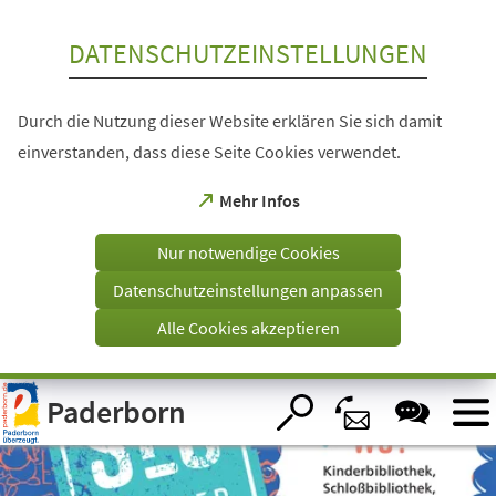
Inhalt anspringen
DATENSCHUTZEINSTELLUNGEN
Durch die Nutzung dieser Website erklären Sie sich damit
einverstanden, dass diese Seite Cookies verwendet.
(Öffnet
Mehr Infos
in
einem
Nur notwendige Cookies
neuen
Tab)
Datenschutzeinstellungen anpassen
Alle Cookies akzeptieren
Visuelle
Paderborn
Assistenzsoftware
öffnen.