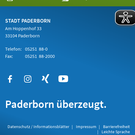
in
einem
neuen
Tab)
STADT PADERBORN
Am Hoppenhof 33
33104 Paderborn
Telefon:
05251 88-0
Fax:
05251 88-2000
Paderborn überzeugt.
Datenschutz / Informationsblätter
Impressum
Barrierefreiheit
Leichte Sprache