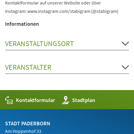
Kontaktformular auf unserer Website oder über
Instagram: www.instagram.com/stabigram (@stabigram)
Informationen
VERANSTALTUNGSORT
VERANSTALTER
Kontaktformular
(Öffnet
Stadtplan
in
einem
neuen
Tab)
STADT PADERBORN
Am Hoppenhof 33