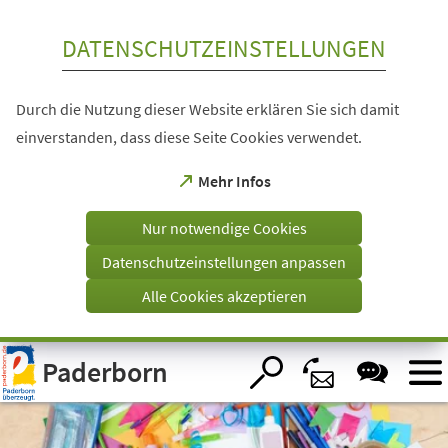
Inhalt anspringen
DATENSCHUTZEINSTELLUNGEN
Durch die Nutzung dieser Website erklären Sie sich damit
einverstanden, dass diese Seite Cookies verwendet.
(Öffnet
Mehr Infos
in
einem
Nur notwendige Cookies
neuen
Tab)
Datenschutzeinstellungen anpassen
Alle Cookies akzeptieren
Visuelle
Paderborn
Assistenzsoftware
öffnen.