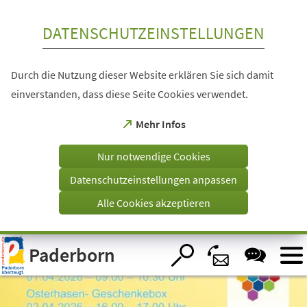
Inhalt anspringen
DATENSCHUTZEINSTELLUNGEN
Durch die Nutzung dieser Website erklären Sie sich damit
einverstanden, dass diese Seite Cookies verwendet.
(Öffnet
Mehr Infos
in
einem
Nur notwendige Cookies
neuen
Tab)
Datenschutzeinstellungen anpassen
Alle Cookies akzeptieren
Visuelle
Paderborn
Assistenzsoftware
öffnen.