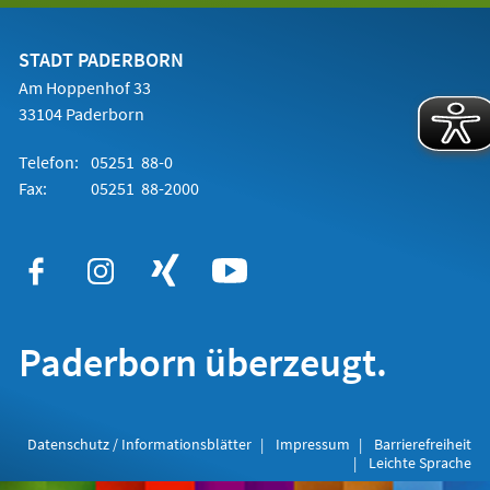
einem
neuen
Tab)
STADT PADERBORN
Am Hoppenhof 33
33104 Paderborn
Telefon:
05251 88-0
Fax:
05251 88-2000
Paderborn überzeugt.
Datenschutz / Informationsblätter
Impressum
Barrierefreiheit
Leichte Sprache