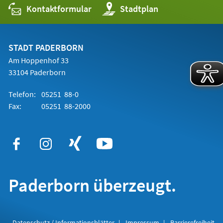
Kontaktformular
(Öffnet
Stadtplan
in
einem
neuen
Tab)
STADT PADERBORN
Am Hoppenhof 33
33104 Paderborn
Telefon:
05251 88-0
Fax:
05251 88-2000
Paderborn überzeugt.
Datenschutz / Informationsblätter
Impressum
Barrierefreiheit