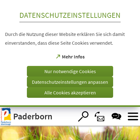
Inhalt anspringen
DATENSCHUTZEINSTELLUNGEN
Durch die Nutzung dieser Website erklären Sie sich damit
einverstanden, dass diese Seite Cookies verwendet.
(Öffnet
Mehr Infos
in
einem
Nur notwendige Cookies
neuen
Tab)
Datenschutzeinstellungen anpassen
Alle Cookies akzeptieren
Visuelle
Paderborn
Assistenzsoftware
öffnen.