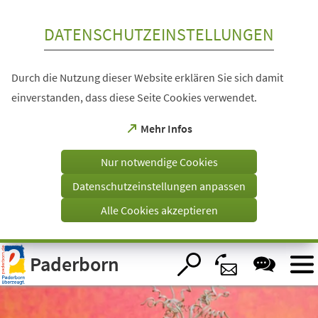
Inhalt anspringen
DATENSCHUTZEINSTELLUNGEN
Durch die Nutzung dieser Website erklären Sie sich damit
einverstanden, dass diese Seite Cookies verwendet.
(Öffnet
Mehr Infos
in
einem
Nur notwendige Cookies
neuen
Tab)
Datenschutzeinstellungen anpassen
Alle Cookies akzeptieren
Visuelle
Paderborn
Assistenzsoftware
öffnen.