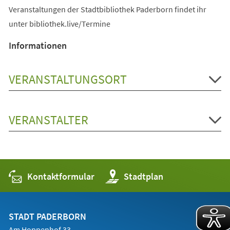
Veranstaltungen der Stadtbibliothek Paderborn findet ihr
unter bibliothek.live/Termine
Informationen
VERANSTALTUNGSORT
VERANSTALTER
Kontaktformular
(Öffnet
Stadtplan
in
einem
neuen
Tab)
STADT PADERBORN
Am Hoppenhof 33