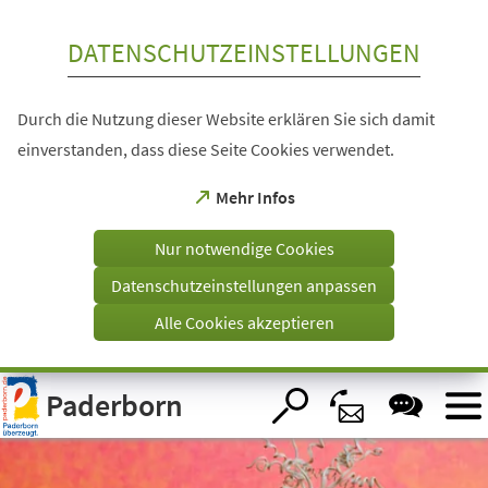
Inhalt anspringen
DATENSCHUTZEINSTELLUNGEN
Durch die Nutzung dieser Website erklären Sie sich damit
einverstanden, dass diese Seite Cookies verwendet.
(Öffnet
Mehr Infos
in
einem
Nur notwendige Cookies
neuen
Tab)
Datenschutzeinstellungen anpassen
Alle Cookies akzeptieren
Visuelle
Paderborn
Assistenzsoftware
öffnen.