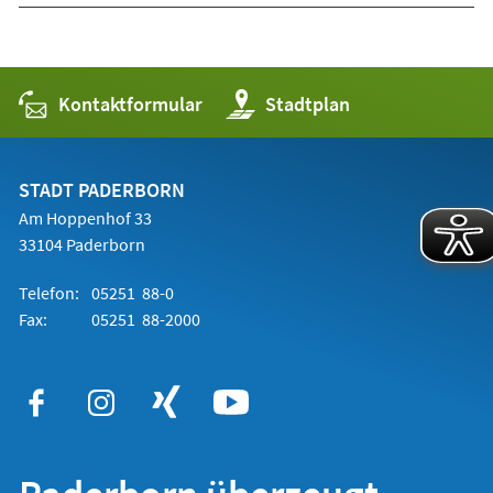
Kontaktformular
(Öffnet
Stadtplan
in
einem
neuen
Tab)
STADT PADERBORN
Am Hoppenhof 33
33104 Paderborn
Telefon:
05251 88-0
Fax:
05251 88-2000