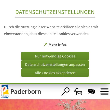
Inhalt anspringen
DATENSCHUTZEINSTELLUNGEN
Durch die Nutzung dieser Website erklären Sie sich damit
einverstanden, dass diese Seite Cookies verwendet.
(Öffnet
Mehr Infos
in
einem
Nur notwendige Cookies
neuen
Tab)
Datenschutzeinstellungen anpassen
Alle Cookies akzeptieren
Visuelle
Paderborn
Assistenzsoftware
öffnen.