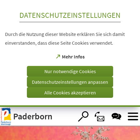
Inhalt anspringen
DATENSCHUTZEINSTELLUNGEN
Durch die Nutzung dieser Website erklären Sie sich damit
einverstanden, dass diese Seite Cookies verwendet.
(Öffnet
Mehr Infos
in
einem
Nur notwendige Cookies
neuen
Tab)
Datenschutzeinstellungen anpassen
Alle Cookies akzeptieren
Visuelle
Paderborn
Assistenzsoftware
öffnen.