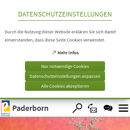
Inhalt anspringen
DATENSCHUTZEINSTELLUNGEN
Durch die Nutzung dieser Website erklären Sie sich damit
einverstanden, dass diese Seite Cookies verwendet.
(Öffnet
Mehr Infos
in
einem
Nur notwendige Cookies
neuen
Tab)
Datenschutzeinstellungen anpassen
Alle Cookies akzeptieren
Visuelle
Paderborn
Assistenzsoftware
öffnen.