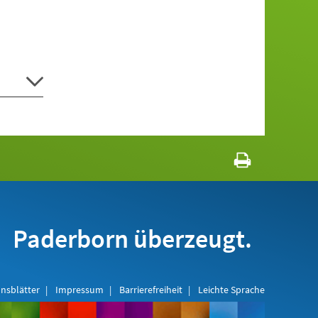
Paderborn überzeugt.
nsblätter
Impressum
Barrierefreiheit
Leichte Sprache