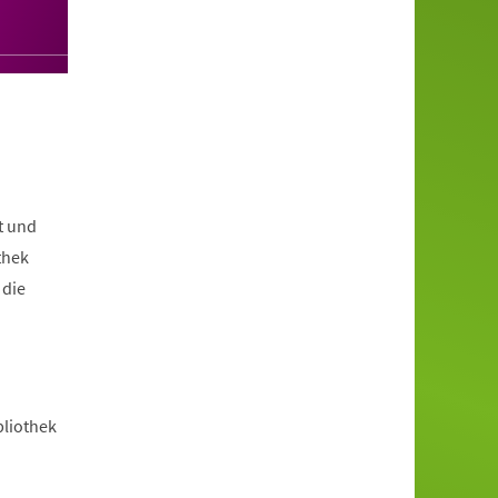
t und
thek
 die
bliothek