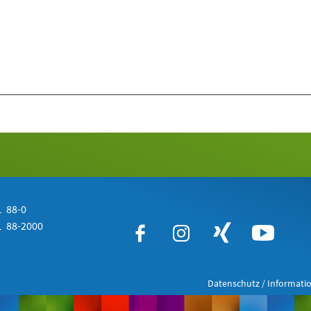
 88-0
 88-2000
Datenschutz / Informatio