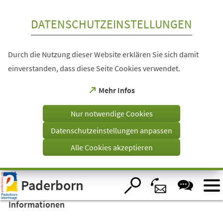
Inhalt anspringen
DATENSCHUTZEINSTELLUNGEN
Durch die Nutzung dieser Website erklären Sie sich damit
einverstanden, dass diese Seite Cookies verwendet.
(Öffnet
Mehr Infos
in
einem
Nur notwendige Cookies
neuen
Tab)
Datenschutzeinstellungen anpassen
Alle Cookies akzeptieren
Visuelle
Paderborn
Assistenzsoftware
öffnen.
Informationen