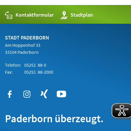
Kontaktformular
(Öffnet
Stadtplan
in
einem
neuen
Tab)
STADT PADERBORN
Am Hoppenhof 33
33104 Paderborn
Telefon:
05251 88-0
Fax:
05251 88-2000
Paderborn überzeugt.