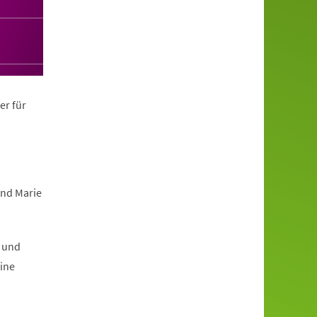
er für
und Marie
t und
eine