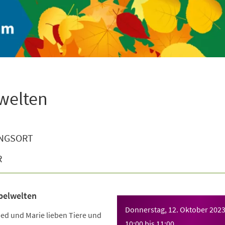
welten
NGSORT
R
belwelten
Donnerstag, 12. Oktober 202
ied und Marie lieben Tiere und
10:00
bis
11:00