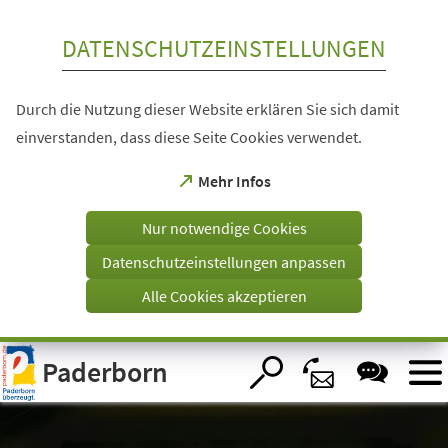
Inhalt anspringen
DATENSCHUTZEINSTELLUNGEN
Durch die Nutzung dieser Website erklären Sie sich damit
einverstanden, dass diese Seite Cookies verwendet.
(Öffnet
Mehr Infos
in
einem
Nur notwendige Cookies
neuen
Tab)
Datenschutzeinstellungen anpassen
Alle Cookies akzeptieren
Visuelle
Paderborn
Assistenzsoftware
öffnen.