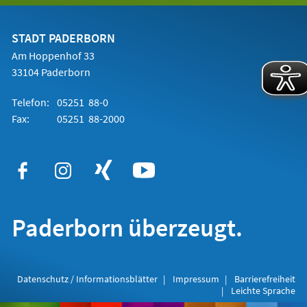
einem
neuen
Tab)
STADT PADERBORN
Am Hoppenhof 33
33104 Paderborn
Telefon:
05251 88-0
Fax:
05251 88-2000
Paderborn überzeugt.
Datenschutz / Informationsblätter
Impressum
Barrierefreiheit
Leichte Sprache