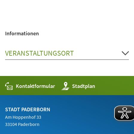
Informationen
VERANSTALTUNGSORT
Kontaktformular
(Öffnet
Stadtplan
in
einem
neuen
Tab)
STADT PADERBORN
Am Hoppenhof 33
33104 Paderborn