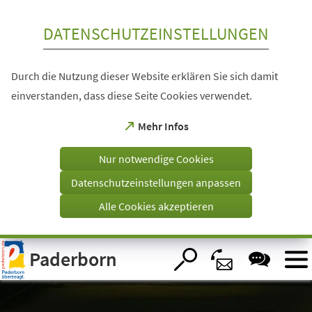
Inhalt anspringen
DATENSCHUTZEINSTELLUNGEN
Durch die Nutzung dieser Website erklären Sie sich damit
einverstanden, dass diese Seite Cookies verwendet.
(Öffnet
Mehr Infos
in
einem
Nur notwendige Cookies
neuen
Tab)
Datenschutzeinstellungen anpassen
Alle Cookies akzeptieren
Visuelle
Paderborn
Assistenzsoftware
öffnen.