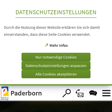
Inhalt anspringen
DATENSCHUTZEINSTELLUNGEN
Durch die Nutzung dieser Website erklären Sie sich damit
einverstanden, dass diese Seite Cookies verwendet.
(Öffnet
Mehr Infos
in
einem
Nur notwendige Cookies
neuen
Tab)
Datenschutzeinstellungen anpassen
Alle Cookies akzeptieren
Visuelle
Paderborn
Assistenzsoftware
öffnen.