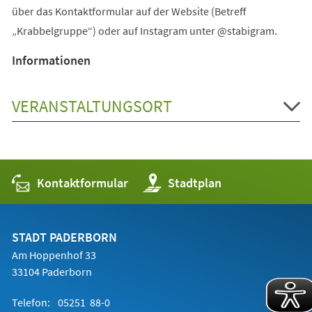
über das Kontaktformular auf der Website (Betreff
„Krabbelgruppe“) oder auf Instagram unter @stabigram.
Informationen
VERANSTALTUNGSORT
Kontaktformular
(Öffnet
Stadtplan
in
einem
neuen
Tab)
STADT PADERBORN
Am Hoppenhof 33
33104 Paderborn
Telefon:
05251 88-0