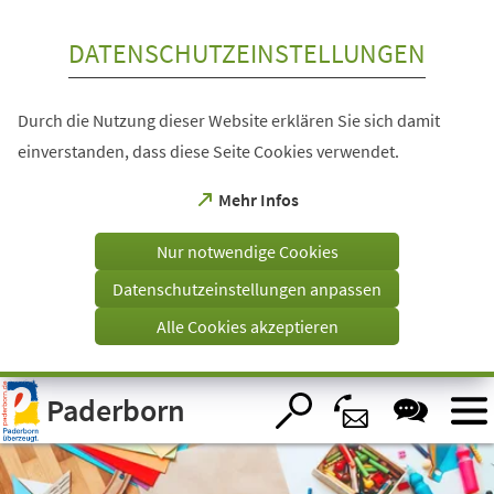
Inhalt anspringen
DATENSCHUTZEINSTELLUNGEN
Durch die Nutzung dieser Website erklären Sie sich damit
einverstanden, dass diese Seite Cookies verwendet.
(Öffnet
Mehr Infos
in
einem
Nur notwendige Cookies
neuen
Tab)
Datenschutzeinstellungen anpassen
Alle Cookies akzeptieren
Visuelle
Paderborn
Assistenzsoftware
öffnen.