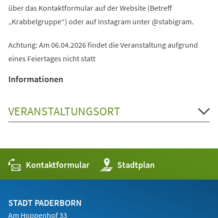
über das Kontaktformular auf der Website (Betreff
„Krabbelgruppe“) oder auf Instagram unter @stabigram.
Achtung: Am 06.04.2026 findet die Veranstaltung aufgrund
eines Feiertages nicht statt
Informationen
VERANSTALTUNGSORT
Kontaktformular
(Öffnet
Stadtplan
in
einem
neuen
Tab)
STADT PADERBORN
Am Hoppenhof 33