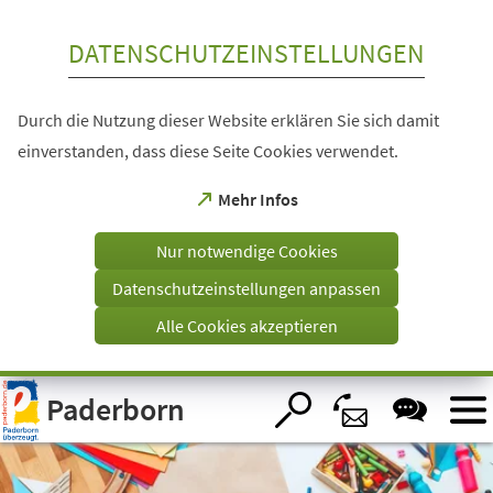
Inhalt anspringen
DATENSCHUTZEINSTELLUNGEN
Durch die Nutzung dieser Website erklären Sie sich damit
einverstanden, dass diese Seite Cookies verwendet.
(Öffnet
Mehr Infos
in
einem
Nur notwendige Cookies
neuen
Tab)
Datenschutzeinstellungen anpassen
Alle Cookies akzeptieren
Visuelle
Paderborn
Assistenzsoftware
öffnen.