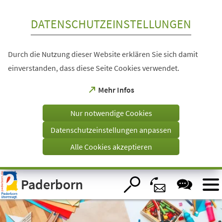
Inhalt anspringen
DATENSCHUTZEINSTELLUNGEN
Durch die Nutzung dieser Website erklären Sie sich damit
einverstanden, dass diese Seite Cookies verwendet.
(Öffnet
Mehr Infos
in
einem
Nur notwendige Cookies
neuen
Tab)
Datenschutzeinstellungen anpassen
Alle Cookies akzeptieren
Visuelle
Paderborn
Assistenzsoftware
öffnen.