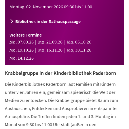
Veranstaltungsinformationen
Montag, 02. November 2026
09:30
bis
11:00
Bibliothek in der Rathauspassage
Weitere Termine
Mo
,
07
.
09
.
26
Mo
,
21
.
09
.
26
Mo
,
05
.
10
.
26
Mo
,
19
.
10
.
26
Mo
,
16
.
11
.
26
Mo
,
30
.
11
.
26
Mo
,
14
.
12
.
26
Krabbelgruppe in der Kinderbibliothek Paderborn
Die Kinderbibliothek Paderborn lädt Familien mit Kindern
unter vier Jahren ein, gemeinsam spielerisch die Welt der
Medien zu entdecken. Die Krabbelgruppe bietet Raum zum
Austauschen, Entdecken und Ausprobieren in entspannter
Atmosphäre. Die Treffen finden jeden 1. und 3. Montag im
Monat von 9:30 bis 11:00 Uhr statt (außer in den