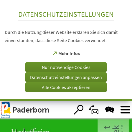
Inhalt anspringen
DATENSCHUTZEINSTELLUNGEN
Durch die Nutzung dieser Website erklären Sie sich damit
einverstanden, dass diese Seite Cookies verwendet.
(Öffnet
Mehr Infos
in
einem
Nur notwendige Cookies
neuen
Tab)
Datenschutzeinstellungen anpassen
Alle Cookies akzeptieren
Visuelle
Paderborn
Assistenzsoftware
öffnen.