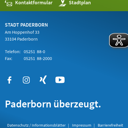
Kontaktformular
(Öffnet
Stadtplan
in
einem
neuen
Tab)
STADT PADERBORN
Am Hoppenhof 33
33104 Paderborn
Telefon:
05251 88-0
Fax:
05251 88-2000
Paderborn überzeugt.
Datenschutz / Informationsblätter
Impressum
Barrierefreiheit