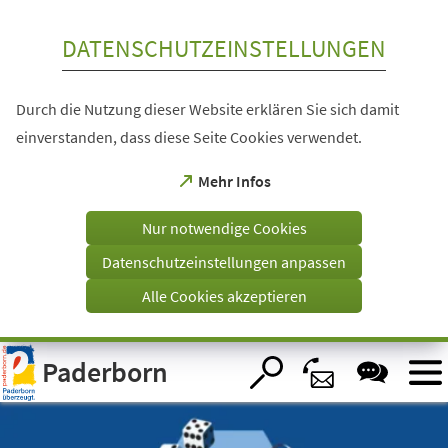
Inhalt anspringen
DATENSCHUTZEINSTELLUNGEN
Durch die Nutzung dieser Website erklären Sie sich damit
einverstanden, dass diese Seite Cookies verwendet.
(Öffnet
Mehr Infos
in
einem
Nur notwendige Cookies
neuen
Tab)
Datenschutzeinstellungen anpassen
Alle Cookies akzeptieren
Visuelle
Paderborn
Assistenzsoftware
öffnen.