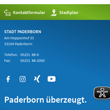
Kontaktformular
(Öffnet
Stadtplan
in
einem
neuen
Tab)
STADT PADERBORN
Am Hoppenhof 33
33104 Paderborn
Telefon:
05251 88-0
Fax:
05251 88-2000
Paderborn überzeugt.