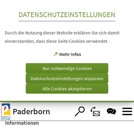
Inhalt anspringen
DATENSCHUTZEINSTELLUNGEN
Durch die Nutzung dieser Website erklären Sie sich damit
einverstanden, dass diese Seite Cookies verwendet.
(Öffnet
Mehr Infos
in
einem
Nur notwendige Cookies
neuen
Tab)
Datenschutzeinstellungen anpassen
Alle Cookies akzeptieren
Visuelle
Paderborn
Assistenzsoftware
öffnen.
Informationen