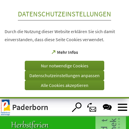
Inhalt anspringen
DATENSCHUTZEINSTELLUNGEN
Durch die Nutzung dieser Website erklären Sie sich damit
einverstanden, dass diese Seite Cookies verwendet.
(Öffnet
Mehr Infos
in
einem
Nur notwendige Cookies
neuen
Tab)
Datenschutzeinstellungen anpassen
Alle Cookies akzeptieren
Visuelle
Paderborn
Assistenzsoftware
öffnen.