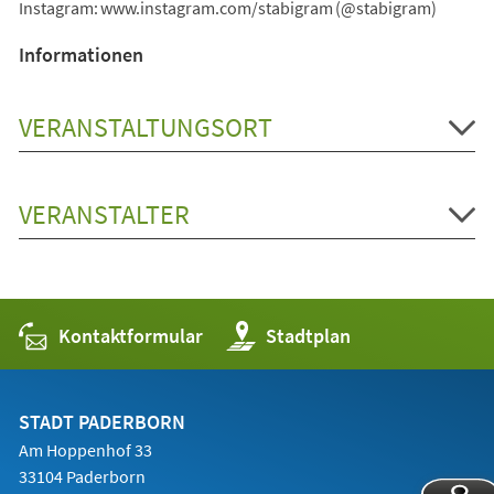
Instagram: www.instagram.com/stabigram (@stabigram)
Informationen
VERANSTALTUNGSORT
VERANSTALTER
Kontaktformular
(Öffnet
Stadtplan
in
einem
neuen
Tab)
STADT PADERBORN
Am Hoppenhof 33
33104 Paderborn