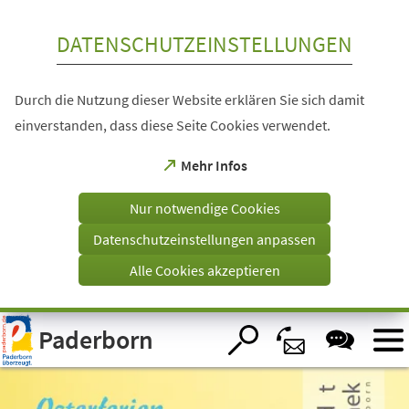
Inhalt anspringen
DATENSCHUTZEINSTELLUNGEN
Durch die Nutzung dieser Website erklären Sie sich damit
einverstanden, dass diese Seite Cookies verwendet.
(Öffnet
Mehr Infos
in
einem
Nur notwendige Cookies
neuen
Tab)
Datenschutzeinstellungen anpassen
Alle Cookies akzeptieren
Visuelle
Paderborn
Assistenzsoftware
öffnen.