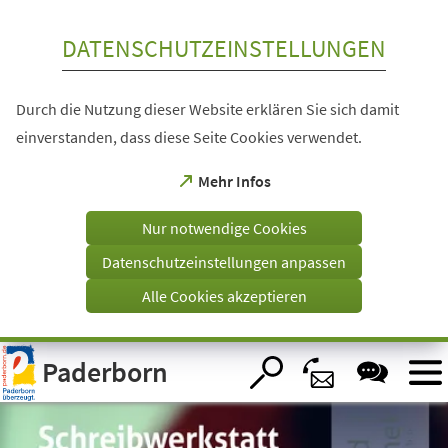
Inhalt anspringen
DATENSCHUTZEINSTELLUNGEN
Durch die Nutzung dieser Website erklären Sie sich damit
einverstanden, dass diese Seite Cookies verwendet.
(Öffnet
Mehr Infos
in
einem
Nur notwendige Cookies
neuen
Tab)
Datenschutzeinstellungen anpassen
Alle Cookies akzeptieren
Visuelle
Paderborn
Assistenzsoftware
öffnen.