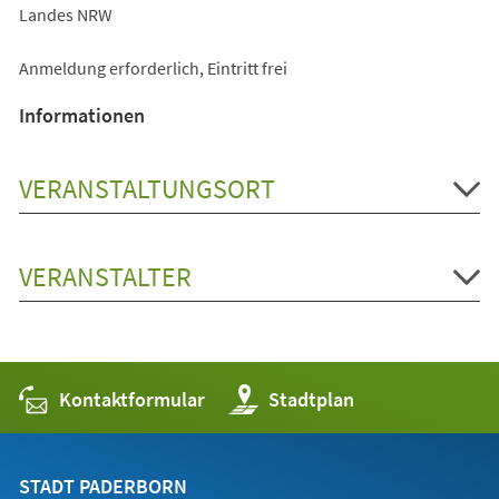
Landes NRW
Anmeldung erforderlich, Eintritt frei
Informationen
VERANSTALTUNGSORT
VERANSTALTER
Kontaktformular
(Öffnet
Stadtplan
in
einem
neuen
Tab)
STADT PADERBORN