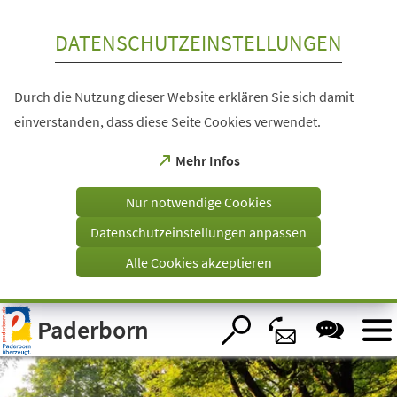
Inhalt anspringen
DATENSCHUTZEINSTELLUNGEN
Durch die Nutzung dieser Website erklären Sie sich damit
einverstanden, dass diese Seite Cookies verwendet.
(Öffnet
Mehr Infos
in
einem
Nur notwendige Cookies
neuen
Tab)
Datenschutzeinstellungen anpassen
Alle Cookies akzeptieren
Visuelle
Paderborn
Assistenzsoftware
öffnen.