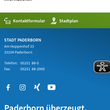
Kontaktformular
(Öffnet
Stadtplan
in
einem
neuen
Tab)
STADT PADERBORN
Am Hoppenhof 33
33104 Paderborn
Telefon:
05251 88-0
Fax:
05251 88-2000
Paderborn überzeugt.