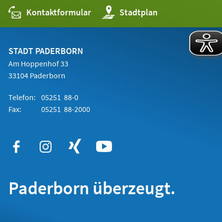
Kontaktformular
(Öffnet
Stadtplan
in
einem
neuen
Tab)
STADT PADERBORN
Am Hoppenhof 33
33104 Paderborn
Telefon:
05251 88-0
Fax:
05251 88-2000
Paderborn überzeugt.