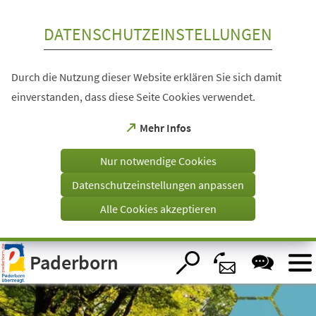
Inhalt anspringen
DATENSCHUTZEINSTELLUNGEN
Durch die Nutzung dieser Website erklären Sie sich damit
einverstanden, dass diese Seite Cookies verwendet.
(Öffnet
Mehr Infos
in
einem
Nur notwendige Cookies
neuen
Tab)
Datenschutzeinstellungen anpassen
Alle Cookies akzeptieren
Visuelle
Paderborn
Assistenzsoftware
öffnen.